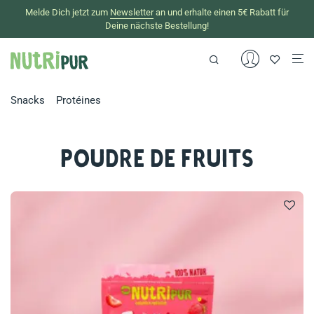
Melde Dich jetzt zum
Newsletter
an und erhalte einen 5€ Rabatt für
Deine nächste Bestellung!
Snacks
Protéines
Poudre de fruits