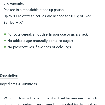
and currants.
Packed in a resealable stand-up pouch.
Up to 900 g of fresh berries are needed for 100 g of “Red
Berries MIX”.
❤
For your cereal, smoothie, in porridge or as a snack
❤
No added sugar (naturally contains sugar)
❤
No preservatives, flavorings or colorings
Description
Ingredients & Nutritions
We are in love with our freeze dried
red berries mix
– which
you too can enjoy all year round. In the dried berries mixture