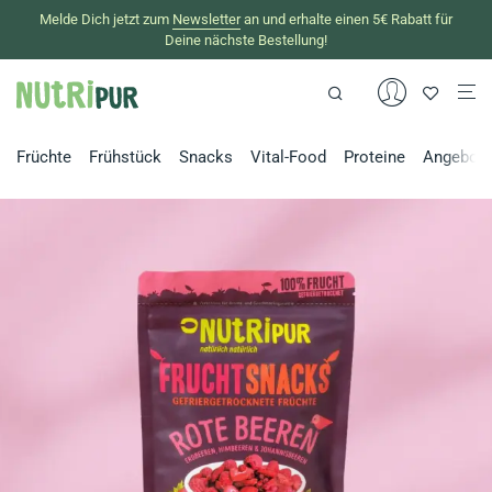
Melde Dich jetzt zum
Newsletter
an und erhalte einen 5€ Rabatt für
Deine nächste Bestellung!
Früchte
Frühstück
Snacks
Vital-Food
Proteine
Angebot