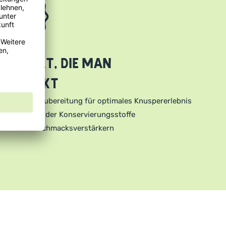
ualität, die man
chmeckt
Schonende Zubereitung für optimales Knuspererlebnis
Keine Farb- oder Konservierungsstoffe
Frei von Geschmacksverstärkern