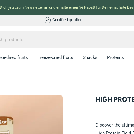
Dich jetzt zum
Newsletter
an und erhalte einen 5€ Rabatt für Deine nächste Best
Certified quality
ze-dried fruits
Freeze-dried fruits
Snacks
Proteins
High Prote
Discover the ultim
High Protein Field