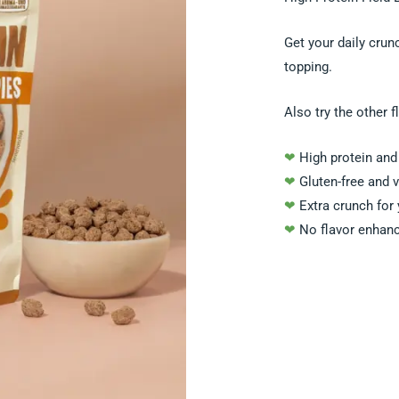
Get your daily crun
topping.
Also try the other f
❤
High protein and 
❤
Gluten-free and 
❤
Extra crunch for 
❤
No flavor enhanc