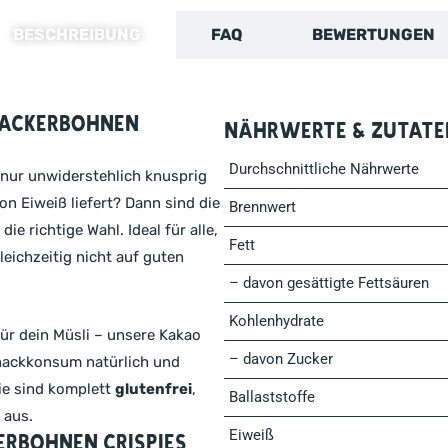
BESCHREIBUNG
FAQ
BEWERTUNGEN
n Ackerbohnen
Nährwerte & Zutate
Durchschnittliche Nährwerte
 nur unwiderstehlich knusprig
on Eiweiß liefert? Dann sind die
Brennwert
ie richtige Wahl. Ideal für alle,
Fett
eichzeitig nicht auf guten
– davon gesättigte Fettsäuren
Kohlenhydrate
ür dein Müsli – unsere Kakao
– davon Zucker
 Snackkonsum natürlich und
ie sind komplett
glutenfrei
,
Ballaststoffe
 aus.
Eiweiß
erbohnen Crispies