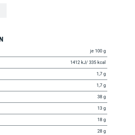
n
je 100 g
1412 kJ/ 335 kcal
1,7 g
1,7 g
38 g
13 g
18 g
28 g