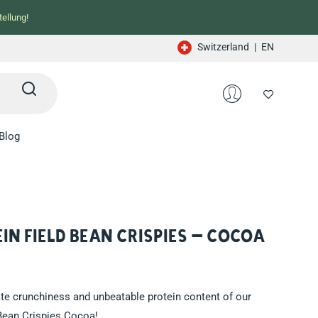
ellung!
Switzerland
|
EN
Blog
in Field Bean Crispies – Cocoa
ate crunchiness and unbeatable protein content of our
 Bean Crispies Cocoa!