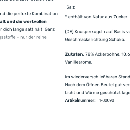
Salz
ind die perfekte Kombination
* enthält von Natur aus Zucker
lt und die wertvollen
 dich lange satt hält. Ganz
(DE) Knusperkugeln auf Basis v
stoffe – nur der reine,
Geschmacksrichtung Schoko.
Zutaten
: 78% Ackerbohne, 10,6
bekommst du nicht nur einen
Vanillearoma.
rgiequelle für deinen Tag.
 für alle, die sich bewusst
Im wiederverschließbaren Stan
ten.
Nach dem Öffnen Beutel gut ver
Licht und Wärme geschützt lage
– praktisch &
Artikelnummer:
1-00090
rpackung
bleiben die Crispies
nst du sie überall hin
hsten Ausflug.