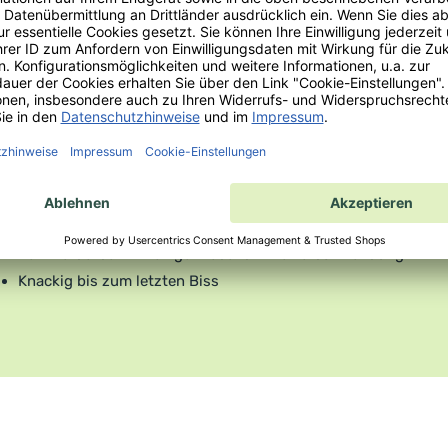
Praktisch und
Q
länger frisch
s
Lange haltbar durch wieder-
verschließbaren Beutel
Kein Verderben – weniger Lebensmittelverschwendung
Knackig bis zum letzten Biss