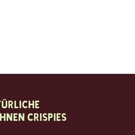
türliche
hnen crispies