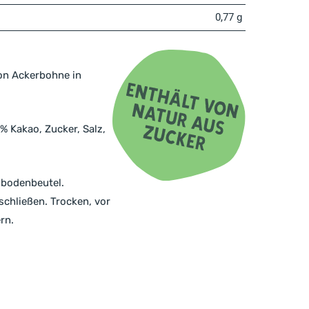
0,77 g
on Ackerbohne in
% Kakao, Zucker, Salz,
dbodenbeutel.
schließen. Trocken, vor
rn.