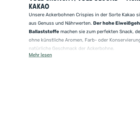
Kakao
Unsere Ackerbohnen Crispies in der Sorte Kakao s
aus Genuss und Nährwerten.
Der hohe Eiweißgeha
Ballaststoffe
machen sie zum perfekten Snack, der
ohne künstliche Aromen, Farb- oder Konservierungs
natürliche Geschmack der Ackerbohne.
Mehr lesen
Mit der
extra Portion Protein
und Ballaststoffen 
leckeren Snack, sondern auch eine nachhaltige Ene
Unsere Ackerbohnen Crispies sind die perfekte Wahl
ernähren möchten, ohne auf Geschmack zu verzich
Der ideale Snack für unterwegs 
vielseitig
Dank der praktischen
wiederverschließbaren Ve
frisch und knusprig, bis zum letzten Bissen. So kan
mitnehmen – ob ins Büro, zum Sport oder den näc