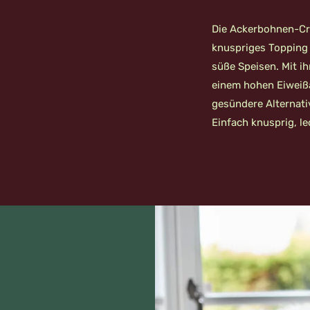
Die Ackerbohnen-Cri
knuspriges Topping 
süße Speisen. Mit i
einem hohen Eiweißan
gesündere Alternat
Einfach knusprig, l