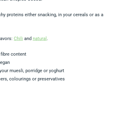
chy proteins either snacking, in your cereals or as a
lavors:
Chili
and
natural
.
fibre content
vegan
your muesli, porridge or yoghurt
ers, colourings or preservatives