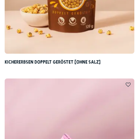
NutriPur Softies in der Geschmacksrichtung Himbeere-
Apfel mit Crispies sind ein einzigartiges
Geschmackserlebnis, das auch dich in Begeisterung
versetzen wird!
Und nicht nur das: Mit unseren veganen Fruchtgummis
entscheidest du dich zudem für eine natürliche
Kichererbsen doppelt geröstet (ohne Salz)
Nascherei in Bio-Qualität, die nicht nur wunderbar
fruchtig schmeckt, sondern dir auch einfach gut tut.
Purer Fruchtgenuss, ohne künstliche Zusätze – dafür
stehen die Softies von NutriPur.
Probiere unbedingt auch unsere weiteren Sorten wie die
Softies Mango, Maracuja, Orange und Apfel oder
Johannisbeere-Apfel!