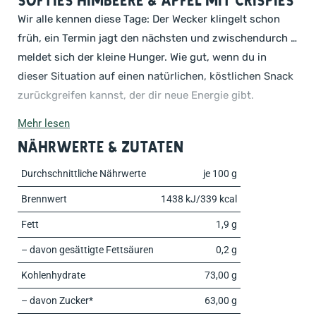
Softies Himbeere & Apfel mit Crispies
Wir alle kennen diese Tage: Der Wecker klingelt schon
früh, ein Termin jagt den nächsten und zwischendurch …
meldet sich der kleine Hunger. Wie gut, wenn du in
dieser Situation auf einen natürlichen, köstlichen Snack
zurückgreifen kannst, der dir neue Energie gibt.
Mehr lesen
Ganz gleich, ob du nach einer bewussten Nascherei
Nährwerte & Zutaten
suchst, die dich im stressigen Alltag begleitet oder für
deine Kids beim nächsten Ausflug einen echten Power-
Durchschnittliche Nährwerte
je 100 g
Snack aus der Tasche holen willst – die Lösung heißt:
Brennwert
1438 kJ/339 kcal
NutriPur Softies
.
Fett
1,9 g
In der Sorte
Himbeere und Apfel mit Crispies
kommen
– davon gesättigte Fettsäuren
0,2 g
die Fruchtgummis mit fruchtig-süßem Geschmack und
Kohlenhydrate
73,00 g
Extra-Crunch daher und zaubern dir und deinen
Liebsten im Handumdrehen ein Lächeln ins Gesicht.
– davon Zucker*
63,00 g