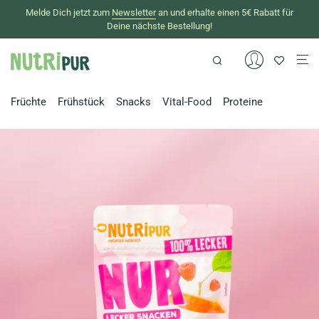
Melde Dich jetzt zum
Newsletter
an und erhalte einen 5€ Rabatt für
Deine nächste Bestellung!
Früchte
Frühstück
Snacks
Vital-Food
Proteine