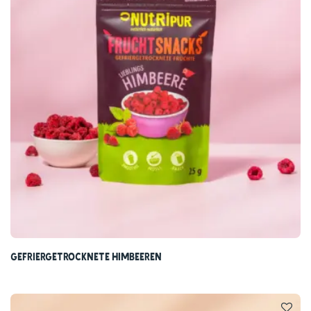
100 % Natur in jeder Beere
Unsere gefriergetrockneten Blaubeeren bringen den
vollen Geschmack der Natur direkt zu dir – süß-
säuerlich, intensiv, und ohne künstliche Zusätze.
Süßes naschen ohne Reue
Ganz ohne zugesetzten Zucker – nur mit natürlicher
Süße. Perfekt für eine bewusste Ernährung, die
trotzdem gut schmeckt und Spaß macht.
Immer frisch, nie matschig
Gefriergetrocknete Himbeeren
Dank Gefriertrocknung bleiben unsere Blaubeeren
monatelang knackig-frisch – kein Verderb, kein Matsch,