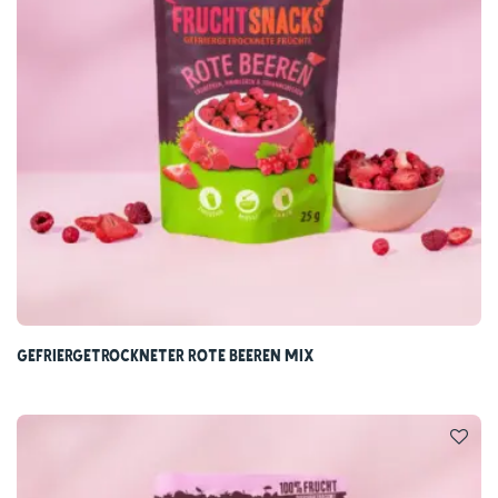
Fruchtgeschmack sorgen.
Durch die schonende Gefriertrocknung bleiben Aroma,
Farbe und wertvolle Inhaltsstoffe weitgehend erhalten –
für ein fruchtig-intensives Geschmackserlebnis, das du
das ganze Jahr über genießen kannst.
Genieße natürlich – 100 % Frucht, 0 % Zusätze, voller
Geschmack und natürlichen Inhaltsstoffen.
Die Wunderwaffe für deine bewusste
Ernährung: Heidelbeeren mit Crunch
Wir lieben die kleinen Beeren, weil sie unsere Ernährung
Gefriergetrockneter Rote Beeren Mix
nicht nur bunter, sondern auch um einiges leckerer und
vor allem abwechslungsreicher machen. Überzeuge dich
am besten selbst, wieso die gefriergetrockneten
Heidelbeeren von NutriPur in deiner Vorratskammer
nicht fehlen dürfen: