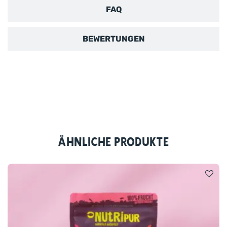
was die Natur zu bieten hat.
FAQ
Die Beeren reifen zudem langsam unter der warmen
BEWERTUNGEN
Sommersonne und können so ihre volle
Geschmacksintensität entfalten. Die Ernte zum
perfekten Zeitpunkt sorgt dafür, dass jede Beere ihr
intensives Aroma behält. So können wir dir mit unseren
gefriergetrockneten Blaubeeren einen Snack bieten, der
deinem Körper nicht nur gut tut, sondern obendrein
auch noch wahnsinnig lecker schmeckt.
Ähnliche Produkte
Und wusstest du, dass Heidelbeeren zu den
beliebtesten heimischen Superfrüchten gehören?
Die kleinen blauen Beeren sind bekannt für ihren
intensiven Geschmack und ihre natürlichen
Pflanzenstoffe, darunter Polyphenole, die für ihre
charakteristische Farbe und den typischen