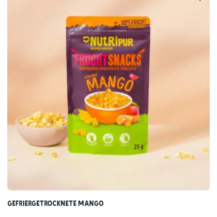
nur purer Genuss.
Dein neuer Snack-Knusperspaß
Knackig wie Puffreis, aber fruchtig und gesund: Die
perfekte Alternative zu fettreichen Snacks und deine
Wunderwaffe für den kleinen Hunger zwischendurch.
Super vielseitig – von Backen bis Müsli
Ideal für Muffins, Smoothies oder als Topping: Unsere
Blaubeeren machen jedes Gericht zu einem Highlight.
Praktisch & nachhaltig
Lange haltbar und perfekt portionierbar – weniger
Gefriergetrocknete Mango
Verschwendung, mehr Genuss für deinen Alltag.