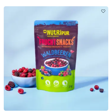
Beerige Vielfalt für deinen
Speiseplan
Unsere gefriergetrockneten Heidelbeeren sind nicht nur
ein echtes Geschmackserlebnis, sondern auch eine
vielfältige Bereicherung für deine bewusste Ernährung.
Ob pur gesnackt, als crunchy Topping-Star oder in
Smoothies und Co. – die kleinen Super-Beeren bringen
den Zauber der Natur direkt auf deinen Speiseplan.
… im Müsli, Shake oder Smoothie.
… als Topping auf Porridge, Overnight Oats, Smoothie-
Bowls.
… zum Verfeinern von Kuchen, Waffeln, Pancakes.
… oder einfach pur genascht.
Unser Tipp
: Mit gefriergetrockneten Blaubeeren von
NutriPur zauberst du im Handumdrehen himmlische