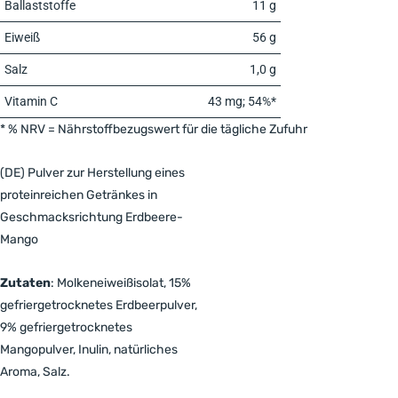
Ballaststoffe
11 g
Eiweiß
56 g
Salz
1,0 g
Vitamin C
43 mg; 54%*
* % NRV = Nährstoffbezugswert für die tägliche Zufuhr
(DE) Pulver zur Herstellung eines
proteinreichen Getränkes in
Geschmacksrichtung Erdbeere-
Mango
Zutaten
: Molkeneiweißisolat, 15%
gefriergetrocknetes Erdbeerpulver,
9% gefriergetrocknetes
Mangopulver, Inulin, natürliches
Aroma, Salz.