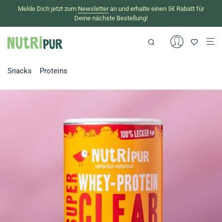
Melde Dich jetzt zum
Newsletter
an und erhalte einen 5€ Rabatt für
Deine nächste Bestellung!
Snacks
Proteins