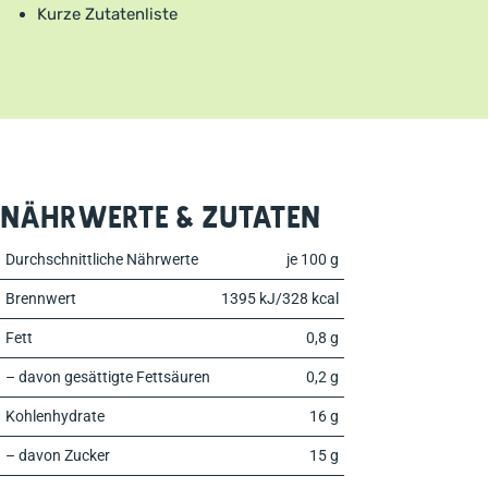
Kurze Zutatenliste
Nährwerte & Zutaten
Durchschnittliche Nährwerte
je 100 g
Brennwert
1395 kJ/328 kcal
Fett
0,8 g
– davon gesättigte Fettsäuren
0,2 g
Kohlenhydrate
16 g
– davon Zucker
15 g