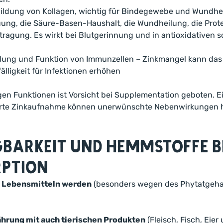
r Bildung von Kollagen, wichtig für Bindegewebe und Wundhe
uung, die Säure-Basen-Haushalt, die Wundheilung, die Pro
rtragung. Es wirkt bei Blutgerinnung und in antioxidativen 
klung und Funktion von Immunzellen – Zinkmangel kann d
ligkeit für Infektionen erhöhen
tigen Funktionen ist Vorsicht bei Supplementation geboten. 
lierte Zinkaufnahme können unerwünschte Nebenwirkungen 
barkeit und Hemmstoffe be
rption
n Lebensmitteln werden
(besonders wegen des Phytatgeha
ährung mit auch tierischen Produkten
(Fleisch, Fisch, Eier