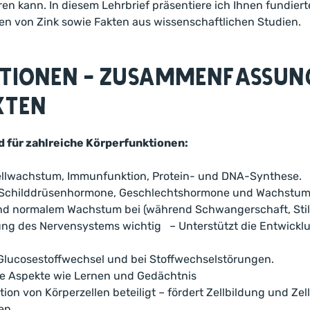
n kann. In diesem Lehrbrief präsentiere ich Ihnen fundier
en von Zink sowie Fakten aus wissenschaftlichen Studien.
tionen - Zusammenfassung
kten
d für zahlreiche Körperfunktionen:
Zellwachstum, Immunfunktion, Protein- und DNA-Synthese.
n, Schilddrüsenhormone, Geschlechtshormone und Wachstum
nd normalem Wachstum bei (während Schwangerschaft, Stillz
klung des Nervensystems wichtig – Unterstützt die Entwick
m Glucosestoffwechsel und bei Stoffwechselstörungen.
ve Aspekte wie Lernen und Gedächtnis
tion von Körperzellen beteiligt – fördert Zellbildung und Zel
en.