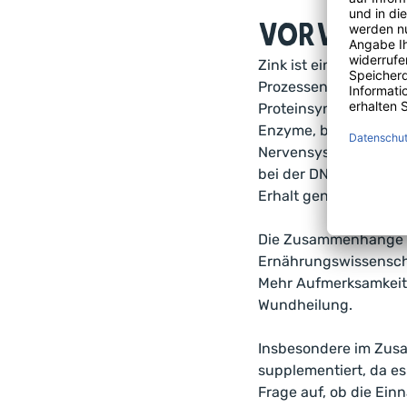
Vorwort
Zink ist ein essentie
Prozessen beteiligt, 
Proteinsynthese und d
Enzyme, bei Wachstum
Nervensystems und som
bei der DNA-Replikati
Erhalt genetischer In
Die Zusammenhänge de
Ernährungswissenschaf
Mehr Aufmerksamkeit 
Wundheilung.
Insbesondere im Zusa
supplementiert, da es 
Frage auf, ob die Ein