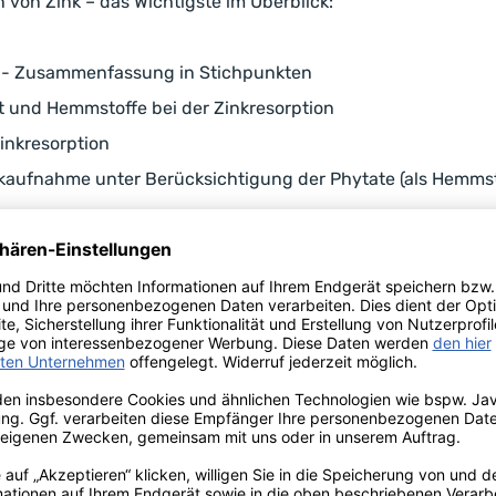
von Zink – das Wichtigste im Überblick:
 - Zusammenfassung in Stichpunkten
t und Hemmstoffe bei der Zinkresorption
inkresorption
aufnahme unter Berücksichtigung der Phytate (als Hemmsto
e die höhere Zinkdosis, sogar wenn Sie sich nur vegan ernä
rung
 für eine Zink-Supplementation, Vorsichtsmaßnahmen und 
uptlehrbrief