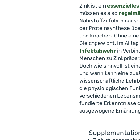
Zink ist ein
essenzielle
müssen es also
regelmä
Nährstoffzufuhr hinaus: 
der Proteinsynthese übe
und Knochen. Ohne eine 
Gleichgewicht. Im Alltag
Infektabwehr
in Verbin
Menschen zu Zinkpräpara
Doch wie sinnvoll ist ei
und wann kann eine zusä
wissenschaftliche Lehrbr
die physiologischen Funk
verschiedenen Lebensmitt
fundierte Erkenntnisse d
ausgewogene Ernährung b
Supplementation 