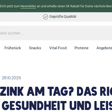
Dich jetzt zum
Newsletter
an und erhalte einen 5€ Rabatt für Deine nächste Best
Geprüfte Qualität
Frühstück
Snacks
Vital-Food
Proteine
Angebot
28.10.2025
 Zink am Tag? Das r
 Gesundheit und Le