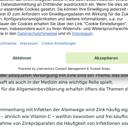
lles Spurenelement, das wir zuführen müssen. Es ist an zahlr
beispielsweise bei Funktionen der Gene (beim Zellstoffwechse
er Zellteilung, etc.), bei Funktionen der Immunabwehr und v
sprozessen z. B. der Muskel und Knochen, bei der Entwick
it kognitiven Fähigkeiten, und vielem mehr. Bei den Genen 
on, also Verdopplung des genetischen Materials, was für die
formationen bei allen Lebewesen essentiell ist.
r adäquaten Versorgung mit Zink sind ein Thema, das sow
t als auch in der Medizin eine wichtige Rolle spielt.
für die Allgemeinbevölkerung erhalten öfters die Themen
mmenhang mit Infekten der Atemwege wird Zink häufig ei
– ähnlich wie Vitamin C – weithin beworben und frei käuflich 
nahme von Zinkpräparaten die Häufigkeit von Infektionen so