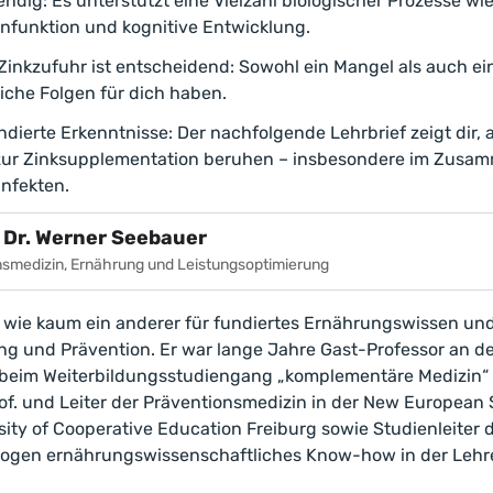
ndig: Es unterstützt eine Vielzahl biologischer Prozesse wie 
funktion und kognitive Entwicklung.
inkzufuhr ist entscheidend: Sowohl ein Mangel als auch e
iche Folgen für dich haben.
ndierte Erkenntnisse: Der nachfolgende Lehrbrief zeigt dir,
ur Zinksupplementation beruhen – insbesondere im Zusa
nfekten.
 Dr. Werner Seebauer
nsmedizin, Ernährung und Leistungsoptimierung
t wie kaum ein anderer für fundiertes Ernährungswissen und
g und Prävention. Er war lange Jahre Gast-Professor an d
a beim Weiterbildungsstudiengang „komplementäre Medizin“ f
Prof. und Leiter der Präventionsmedizin in der New Europea
sity of Cooperative Education Freiburg sowie Studienleiter
logen ernährungswissenschaftliches Know-how in der Lehr