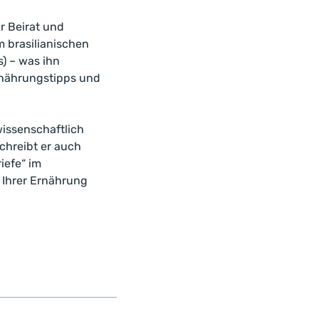
r Beirat und
m brasilianischen
) – was ihn
rnährungstipps und
wissenschaftlich
schreibt er auch
iefe“ im
u Ihrer Ernährung