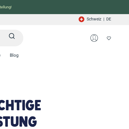
ellung!
Schweiz
|
DE
e
Blog
ichtige
istung