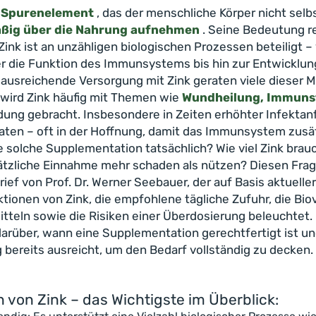
s Spurenelement
, das der menschliche Körper nicht selbs
ßig über die Nahrung aufnehmen
. Seine Bedeutung re
Zink ist an unzähligen biologischen Prozessen beteiligt – 
r die Funktion des Immunsystems bis hin zur Entwicklun
ausreichende Versorgung mit Zink geraten viele dieser
 wird Zink häufig mit Themen wie
Wundheilung, Immuns
dung gebracht. Insbesondere in Zeiten erhöhter Infektanfä
ten – oft in der Hoffnung, damit das Immunsystem zusät
ne solche Supplementation tatsächlich? Wie viel Zink brauc
tzliche Einnahme mehr schaden als nützen? Diesen Frag
ief von Prof. Dr. Werner Seebauer, der auf Basis aktuel
tionen von Zink, die empfohlene tägliche Zufuhr, die Bio
eln sowie die Risiken einer Überdosierung beleuchtet. De
arüber, wann eine Supplementation gerechtfertigt ist un
ereits ausreicht, um den Bedarf vollständig zu decken.
von Zink – das Wichtigste im Überblick: