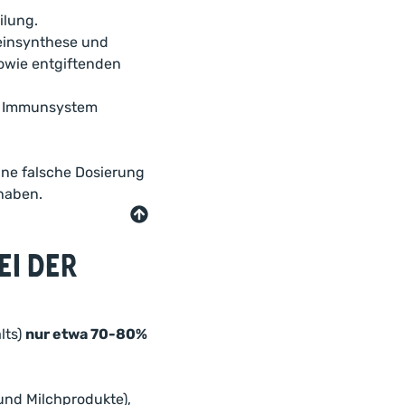
ilung.
teinsynthese und
sowie entgiftenden
as Immunsystem
Eine falsche Dosierung
haben.
i der
lts)
nur etwa 70-80%
 und Milchprodukte),