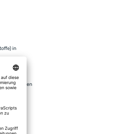
ffe) in
hren?!
Präparatformen