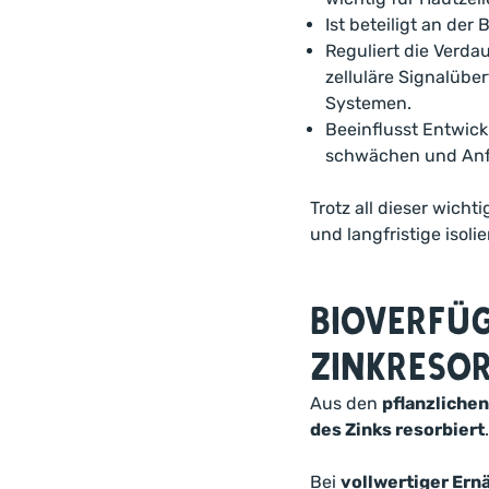
Ist beteiligt an de
Reguliert die Verda
zelluläre Signalübe
Systemen.
Beeinflusst Entwic
schwächen und Anfäl
Trotz all dieser wich
und langfristige iso
Bioverfüg
Zinkreso
Aus den
pflanzliche
des Zinks resorbiert
.
Bei
vollwertiger Ern