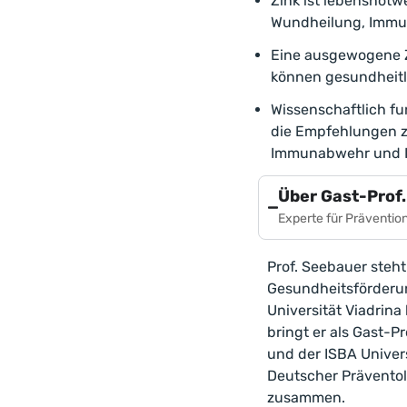
Zink ist lebensnotwe
Wundheilung, Immun
Eine ausgewogene Z
können gesundheitl
Wissenschaftlich fu
die Empfehlungen z
Immunabwehr und I
Über Gast-Prof.
Experte für Präventio
Prof. Seebauer steh
Gesundheitsförderun
Universität Viadrin
bringt er als Gast-
und der ISBA Univer
Deutscher Prävento
zusammen.