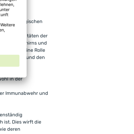
eichen biologischen
l, wie der
ielen Aktivitäten der
lung des Gehirns und
spielt es eine Rolle
 Zellteilung und den
ohl in der
 der Immunabwehr und
genständig
ist. Dies wirft die
wie deren