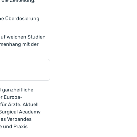
die Zellteilung,
ine Überdosierung
 auf welchen Studien
mmenhang mit der
 ganzheitliche
er Europa-
ür Ärzte. Aktuell
n Surgical Academy
 des Verbandes
e und Praxis