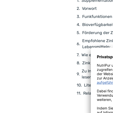
Supplementation 
Vorwort
Funkfunktionen
Bioverfügbarkei
Förderung der Z
Empfohlene Zink
Lebensmitteln:
Wie erreichen Si
Zink Überdosie
Zu Indikationen
lesen Sie den Ha
Literatur
Related Posts